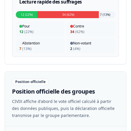
Lecture rapide des suffrages
12 (22%)
34 (62%)
7 (13%)
Pour
Contre
12
(
22%
)
34
(
62%
)
Abstention
Non-votant
7
(
13%
)
2
(
4%
)
Position officielle
Position officielle des groupes
CIVIX affiche d'abord le vote officiel calculé à partir
des données publiques, puis la déclaration officielle
transmise par le groupe parlementaire.