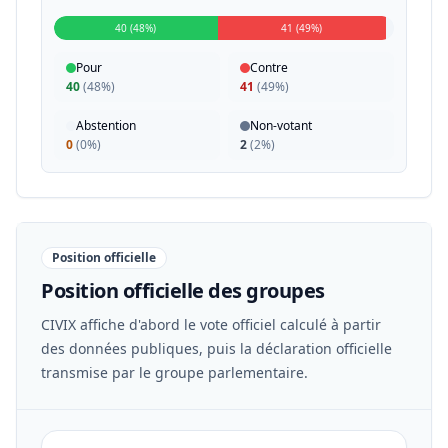
40 (48%)
41 (49%)
Pour
Contre
40
(
48%
)
41
(
49%
)
Abstention
Non-votant
0
(
0%
)
2
(
2%
)
Position officielle
Position officielle des groupes
CIVIX affiche d'abord le vote officiel calculé à partir
des données publiques, puis la déclaration officielle
transmise par le groupe parlementaire.