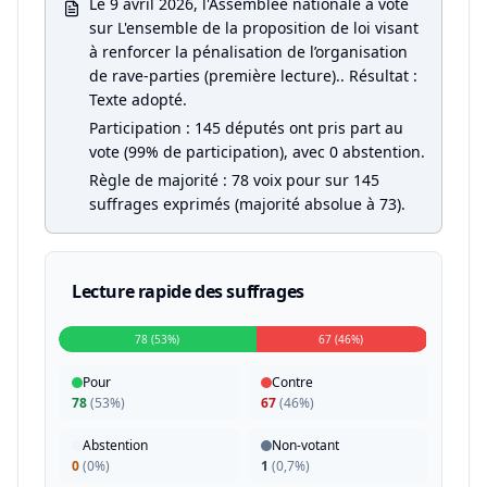
Le 9 avril 2026, l'Assemblée nationale a voté
sur L'ensemble de la proposition de loi visant
à renforcer la pénalisation de l’organisation
de rave-parties (première lecture).. Résultat :
Texte adopté.
Participation : 145 députés ont pris part au
vote (99% de participation), avec 0 abstention.
Règle de majorité : 78 voix pour sur 145
suffrages exprimés (majorité absolue à 73).
Lecture rapide des suffrages
78 (53%)
67 (46%)
Pour
Contre
78
(
53%
)
67
(
46%
)
Abstention
Non-votant
0
(
0%
)
1
(
0,7%
)