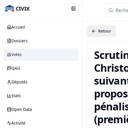
CIVIX
Accueil
Retour
Dossiers
Scruti
Votes
Christ
QAG
suivant
Députés
proposi
Stats
pénalis
Open Data
(premiè
Activité