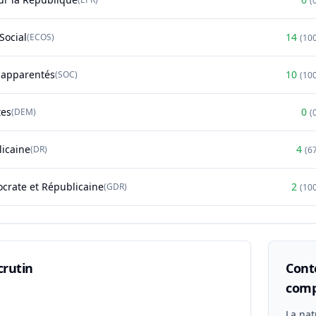
(
Social
14
(
ECOS
)
(
10
t apparentés
10
(
SOC
)
(
10
tes
0
(
DEM
)
(
licaine
4
(
DR
)
(
6
rate et Républicaine
2
(
GDR
)
(
10
crutin
Conte
comp
n
La nat