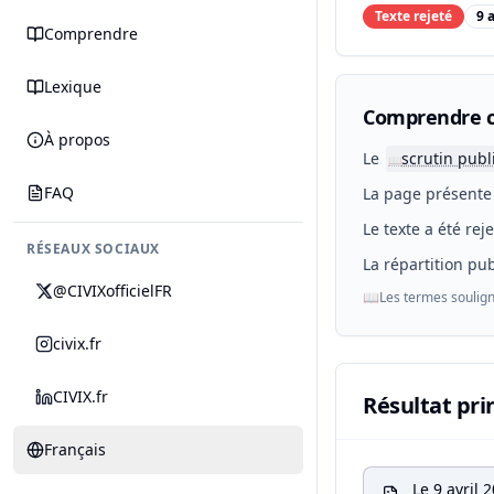
Texte rejeté
9 
Comprendre
Lexique
Comprendre c
À propos
Le
scrutin publ
📖
FAQ
La page présente 
Le texte a été rej
RÉSEAUX SOCIAUX
La répartition pub
@CIVIXofficielFR
📖
Les termes soulign
civix.fr
CIVIX.fr
Résultat pri
Français
Le 9 avril