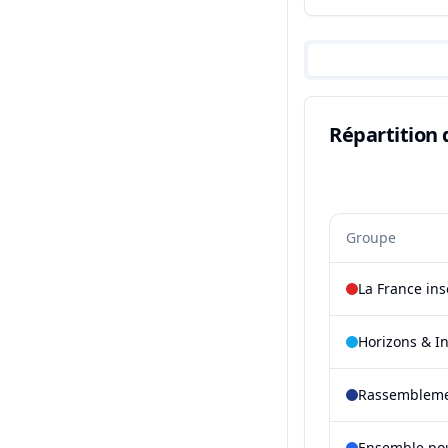
Répartition 
Groupe
La France in
Horizons & I
Rassembleme
Ensemble pou