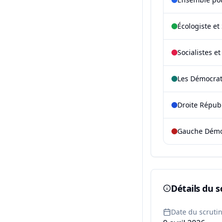
Écologiste et 
Socialistes e
Les Démocra
Droite Répub
Gauche Démoc
Détails du s
Date du scruti