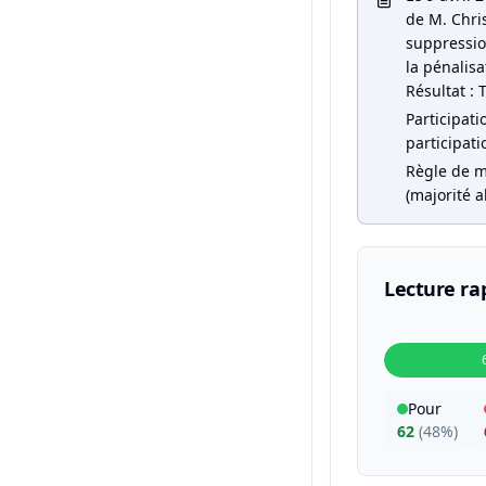
de M. Chri
suppression
la pénalisa
Résultat : 
Participati
participati
Règle de m
(majorité a
Lecture ra
Pour
62
(
48%
)