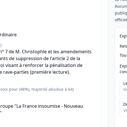
Aucu
publiq
offici
rdinaire
Exp
Reto
° 7 de M. Christophle et les amendements
Tou
nts de suppression de l'article 2 de la
oi visant à renforcer la pénalisation de
Exp
e rave-parties (première lecture).
con
L
 voix pour (48%), majorité absolue à 64)
Vo
D
groupe "La France insoumise - Nouveau
Vo
"