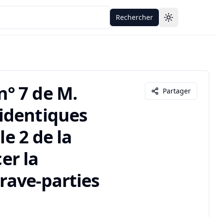
Rechercher
Toggle theme
° 7 de M.
Partager
identiques
le 2 de la
er la
 rave-parties