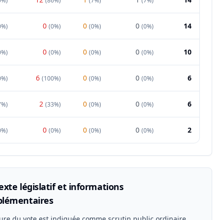
0%
)
(
86%
)
(
7%
)
(
7%
)
0
0
0
14
0%
)
(
0%
)
(
0%
)
(
0%
)
0
0
0
10
0%
)
(
0%
)
(
0%
)
(
0%
)
6
0
0
6
0%
)
(
100%
)
(
0%
)
(
0%
)
2
0
0
6
7%
)
(
33%
)
(
0%
)
(
0%
)
0
0
0
2
0%
)
(
0%
)
(
0%
)
(
0%
)
xte législatif et informations
lémentaires
ure du vote est indiquée comme scrutin public ordinaire.