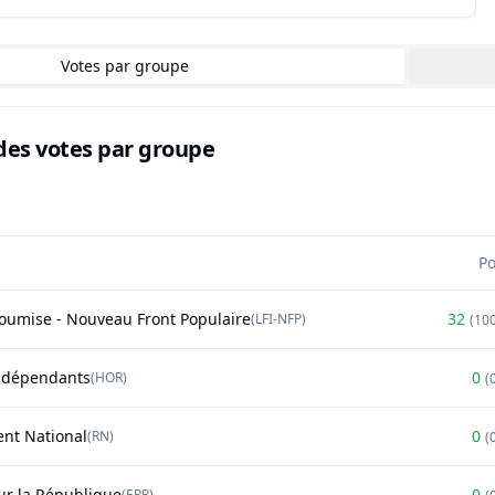
Votes par groupe
des votes par groupe
P
soumise - Nouveau Front Populaire
32
(
LFI-NFP
)
(
10
ndépendants
0
(
HOR
)
(
nt National
0
(
RN
)
(
r la République
0
(
EPR
)