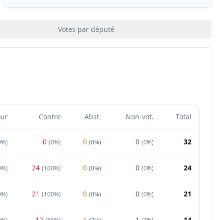
Votes par député
our
Contre
Abst.
Non-vot.
Total
0
0
0
32
0%
)
(
0%
)
(
0%
)
(
0%
)
24
0
0
24
0%
)
(
100%
)
(
0%
)
(
0%
)
21
0
0
21
0%
)
(
100%
)
(
0%
)
(
0%
)
12
1
1
14