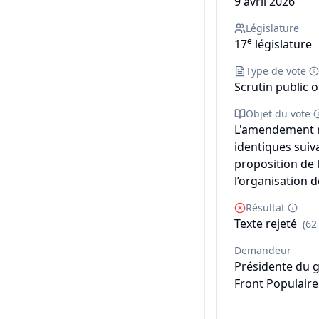
9 avril 2026
Législature
e
17
législature
Type de vote
Scrutin public o
Objet du vote
L'amendement n
identiques suiva
proposition de l
l’organisation d
Résultat
Texte rejeté
(62
Demandeur
Présidente du 
Front Populaire