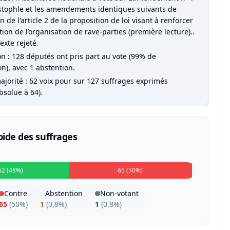
stophle et les amendements identiques suivants de
 de l'article 2 de la proposition de loi visant à renforcer
tion de l’organisation de rave-parties (première lecture)..
Texte rejeté.
on : 128 députés ont pris part au vote (99% de
on), avec 1 abstention.
ajorité : 62 voix pour sur 127 suffrages exprimés
bsolue à 64).
pide des suffrages
62 (48%)
65 (50%)
Contre
Abstention
Non-votant
65
(
50%
)
1
(
0,8%
)
1
(
0,8%
)