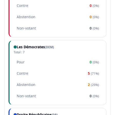
Contre
0
(
0%
)
Abstention
0
(
0%
)
Non-votant
0
(
0%
)
Les Démocrates
(
DEM
)
Total :
7
Pour
0
(
0%
)
Contre
5
(
71%
)
Abstention
2
(
29%
)
Non-votant
0
(
0%
)
Droite Républicaine
(
DR
)