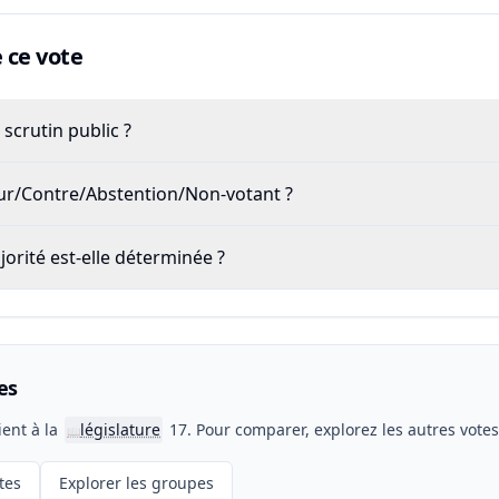
ce vote
scrutin public ?
our/Contre/Abstention/Non-votant ?
rité est-elle déterminée ?
es
ient à la
législature
17. Pour comparer, explorez les autres vote
📖
tes
Explorer les groupes