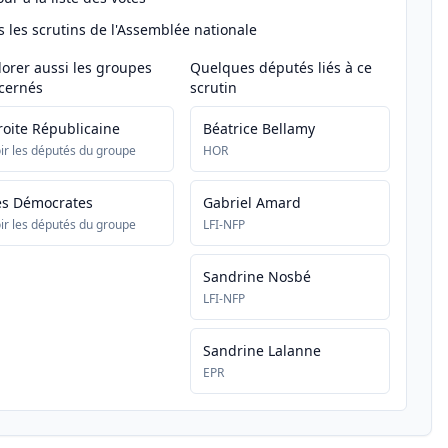
s les scrutins de l'Assemblée nationale
lorer aussi les groupes
Quelques députés liés à ce
cernés
scrutin
roite Républicaine
Béatrice Bellamy
ir les députés du groupe
HOR
es Démocrates
Gabriel Amard
ir les députés du groupe
LFI-NFP
Sandrine Nosbé
LFI-NFP
Sandrine Lalanne
EPR