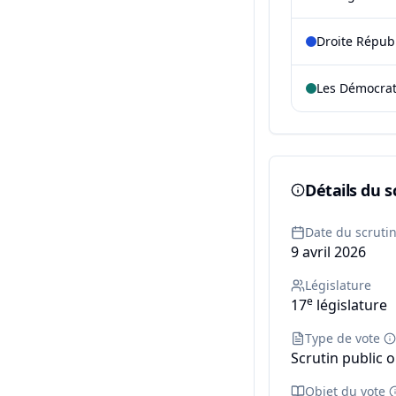
Droite Répub
Les Démocra
Détails du s
Date du scruti
9 avril 2026
Législature
e
17
législature
Type de vote
Scrutin public o
Objet du vote