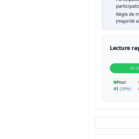
participati
Règle de m
(majorité a
Lecture ra
41 (
Pour
41
(
38%
)