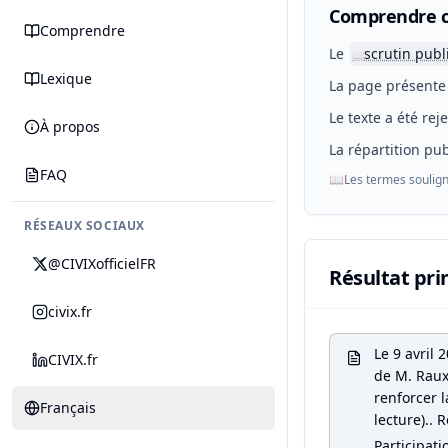
Comprendre c
Comprendre
Le
scrutin publ
📖
Lexique
La page présente 
Le texte a été rej
À propos
La répartition pub
FAQ
📖
Les termes soulign
RÉSEAUX SOCIAUX
@CIVIXofficielFR
Résultat pri
civix.fr
Le 9 avril
CIVIX.fr
de M. Raux 
renforcer l
Français
lecture).. R
Participati