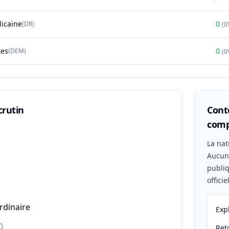
licaine
0
(
DR
)
(
0
tes
0
(
DEM
)
(
0
crutin
Conte
comp
n
La nat
Aucu
publiq
offici
rdinaire
Exp
Reto