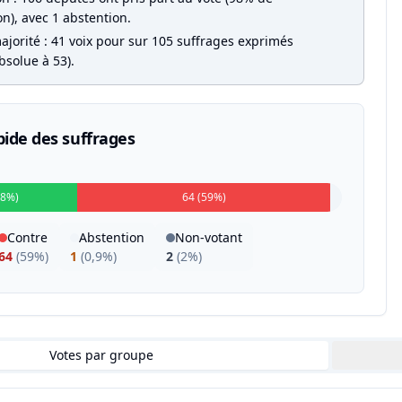
on), avec 1 abstention.
ajorité : 41 voix pour sur 105 suffrages exprimés
bsolue à 53).
pide des suffrages
38%)
64 (59%)
Contre
Abstention
Non-votant
64
(
59%
)
1
(
0,9%
)
2
(
2%
)
Votes par groupe