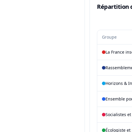
Répartition 
Groupe
La France in
Rassembleme
Horizons & I
Ensemble pou
Socialistes e
Écologiste et 