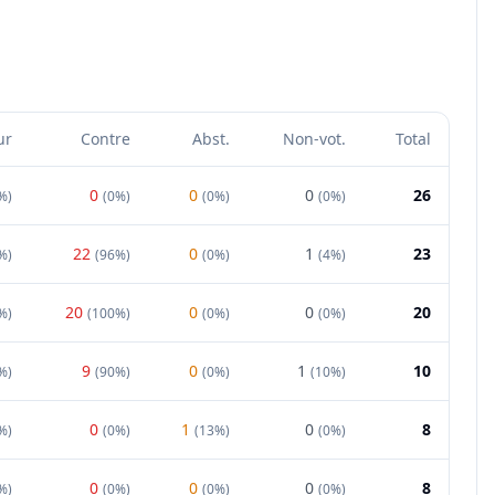
ur
Contre
Abst.
Non-vot.
Total
0
0
0
26
%
)
(
0%
)
(
0%
)
(
0%
)
22
0
1
23
%
)
(
96%
)
(
0%
)
(
4%
)
20
0
0
20
%
)
(
100%
)
(
0%
)
(
0%
)
9
0
1
10
%
)
(
90%
)
(
0%
)
(
10%
)
0
1
0
8
%
)
(
0%
)
(
13%
)
(
0%
)
0
0
0
8
%
)
(
0%
)
(
0%
)
(
0%
)