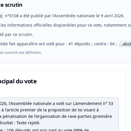
e scrutin
ic
n°6108 a été publié par l'Assemblée nationale le 9 avril 2026.
les informations officielles disponibles pour ce vote, notamment so
eté par ce scrutin.
liée fait apparaître ont voté pour : 41 députés ; contre : 64 ;
abs
📖
és ouvrent une définition.
ncipal du vote
 2026, l'Assemblée nationale a voté sur L'amendement n° 53
à l'article premier de la proposition de loi visant à
a pénalisation de l’organisation de rave-parties (première
ésultat : Texte rejeté.
on : 106 députés ont pris part au vote (98% de