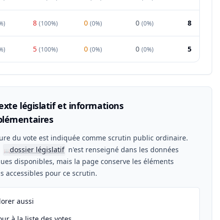
8
0
0
8
%
)
(
100%
)
(
0%
)
(
0%
)
5
0
0
5
%
)
(
100%
)
(
0%
)
(
0%
)
xte législatif et informations
lémentaires
ure du vote est indiquée comme scrutin public ordinaire.
n
dossier législatif
n'est renseigné dans les données
📖
ues disponibles, mais la page conserve les éléments
els accessibles pour ce scrutin.
lorer aussi
ur à la liste des votes