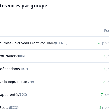
des votes par groupe
Po
soumise - Nouveau Front Populaire
26
(
LFI-NFP
)
(
100
nt National
0
(
RN
)
(
0
ndépendants
0
(
HOR
)
(
0
r la République
0
(
EPR
)
(
0
t apparentés
7
(
SOC
)
(
88
Social
8
(
ECOS
)
(
100