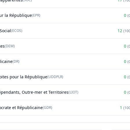
(
10
r la République
0
(
EPR
)
(
Social
12
(
ECOS
)
(
10
tes
0
(
DEM
)
(
licaine
0
(
DR
)
(
oites pour la République
0
(
UDDPLR
)
(
épendants, Outre-mer et Territoires
0
(
LIOT
)
(
rate et Républicaine
1
(
GDR
)
(
10