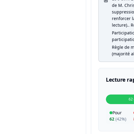
de M. Chri
suppression
renforcer l
lecture).. R
Participati
participati
Règle de m
(majorité a
Lecture ra
62
Pour
62
(
42%
)