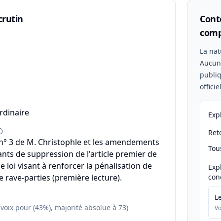
crutin
Conte
comp
n
La nat
Aucu
publiq
offici
rdinaire
Exp
Reto
° 3 de M. Christophle et les amendements
Tou
ants de suppression de l'article premier de
e loi visant à renforcer la pénalisation de
Exp
e rave-parties (première lecture).
con
L
 voix pour (43%), majorité absolue à 73)
Vo