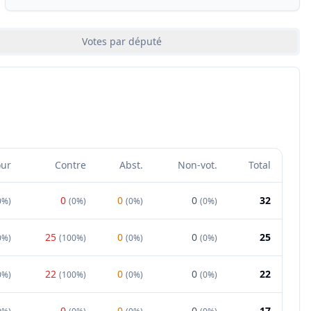
Votes par député
our
Contre
Abst.
Non-vot.
Total
0
0
0
32
0%
)
(
0%
)
(
0%
)
(
0%
)
25
0
0
25
0%
)
(
100%
)
(
0%
)
(
0%
)
22
0
0
22
0%
)
(
100%
)
(
0%
)
(
0%
)
0
0
0
17