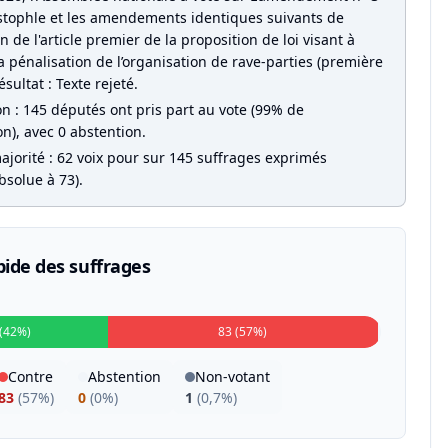
stophle et les amendements identiques suivants de
 de l'article premier de la proposition de loi visant à
a pénalisation de l’organisation de rave-parties (première
ésultat : Texte rejeté.
on : 145 députés ont pris part au vote (99% de
on), avec 0 abstention.
ajorité : 62 voix pour sur 145 suffrages exprimés
bsolue à 73).
pide des suffrages
 (42%)
83 (57%)
Contre
Abstention
Non-votant
83
(
57%
)
0
(
0%
)
1
(
0,7%
)