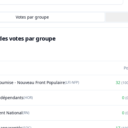
Votes par groupe
des votes par groupe
P
soumise - Nouveau Front Populaire
32
(
LFI-NFP
)
(
10
ndépendants
0
(
HOR
)
(
nt National
0
(
RN
)
(
t apparentés
17
(
SOC
)