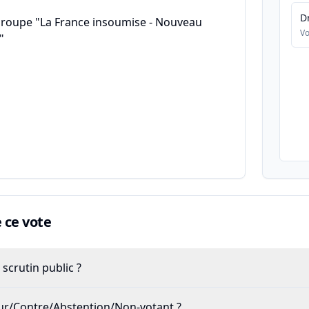
D
groupe "La France insoumise - Nouveau
Vo
"
ce vote
scrutin public ?
our/Contre/Abstention/Non-votant ?