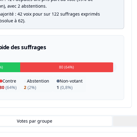
on), avec 2 abstentions.
ajorité : 42 voix pour sur 122 suffrages exprimés
bsolue à 62).
pide des suffrages
%)
80 (64%)
Contre
Abstention
Non-votant
80
(
64%
)
2
(
2%
)
1
(
0,8%
)
Votes par groupe