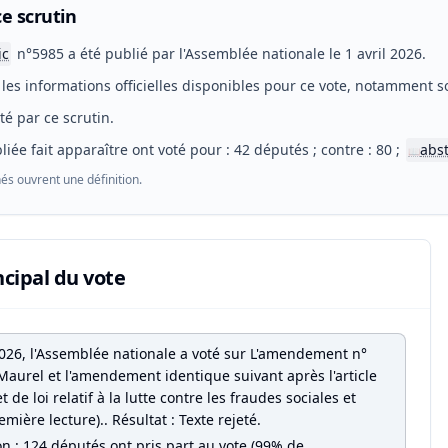
e scrutin
ic
n°5985 a été publié par l'Assemblée nationale le 1 avril 2026.
les informations officielles disponibles pour ce vote, notamment so
eté par ce scrutin.
liée fait apparaître ont voté pour : 42 députés ; contre : 80 ;
abs
📖
és ouvrent une définition.
ncipal du vote
 2026, l'Assemblée nationale a voté sur L'amendement n°
Maurel et l'amendement identique suivant après l'article
t de loi relatif à la lutte contre les fraudes sociales et
remière lecture).. Résultat : Texte rejeté.
on : 124 députés ont pris part au vote (99% de