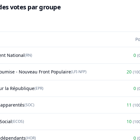
des votes par groupe
P
nt National
0
(
RN
)
(
soumise - Nouveau Front Populaire
20
(
LFI-NFP
)
(
10
r la République
0
(
EPR
)
(
t apparentés
11
(
SOC
)
(
10
Social
10
(
ECOS
)
(
10
ndépendants
0
(
HOR
)
(