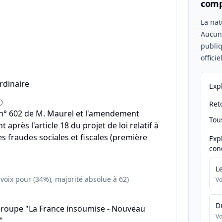
comp
n
La nat
Aucu
publiq
offici
rdinaire
Exp
Reto
° 602 de M. Maurel et l'amendement
Tou
 après l'article 18 du projet de loi relatif à
les fraudes sociales et fiscales (première
Exp
con
L
 voix pour (34%), majorité absolue à 62)
Vo
D
groupe "La France insoumise - Nouveau
Vo
"