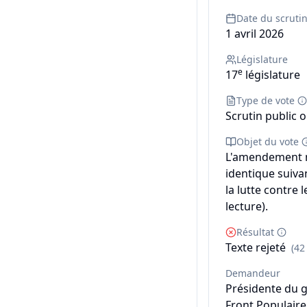
Date du scruti
1 avril 2026
Législature
e
17
législature
Type de vote
Scrutin public o
Objet du vote
L'amendement n
identique suivant
la lutte contre 
lecture).
Résultat
Texte rejeté
(42
Demandeur
Présidente du 
Front Populaire