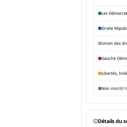
Les Démocra
Droite Répub
Union des dr
Gauche Démoc
Libertés, Ind
Non inscrit
(NI
Détails du s