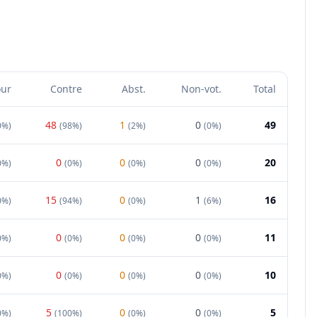
our
Contre
Abst.
Non-vot.
Total
48
1
0
49
0%
)
(
98%
)
(
2%
)
(
0%
)
0
0
0
20
0%
)
(
0%
)
(
0%
)
(
0%
)
15
0
1
16
0%
)
(
94%
)
(
0%
)
(
6%
)
0
0
0
11
0%
)
(
0%
)
(
0%
)
(
0%
)
0
0
0
10
0%
)
(
0%
)
(
0%
)
(
0%
)
5
0
0
5
0%
)
(
100%
)
(
0%
)
(
0%
)