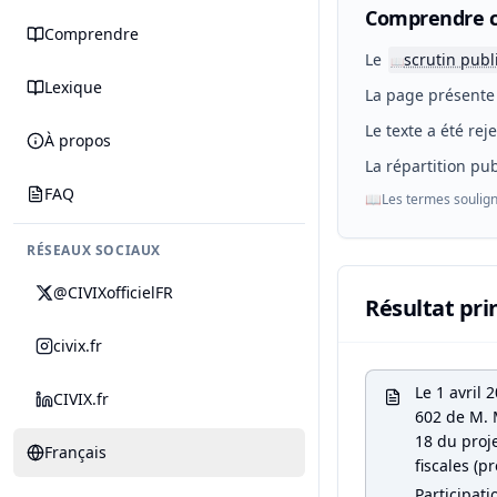
Comprendre c
Comprendre
Le
scrutin publ
📖
Lexique
La page présente 
Le texte a été rej
À propos
La répartition pub
FAQ
📖
Les termes soulign
RÉSEAUX SOCIAUX
@CIVIXofficielFR
Résultat pri
civix.fr
Le 1 avril
CIVIX.fr
602 de M. 
18 du proje
Français
fiscales (p
Participati