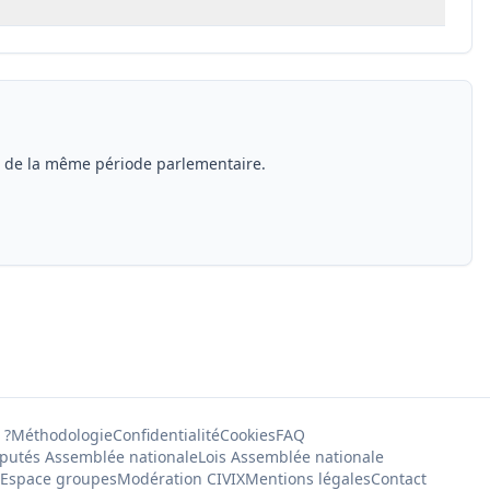
s de la même période parlementaire.
 ?
Méthodologie
Confidentialité
Cookies
FAQ
putés Assemblée nationale
Lois Assemblée nationale
Espace groupes
Modération CIVIX
Mentions légales
Contact