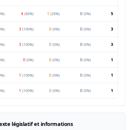
4
1
0
5
0%
)
(
80%
)
(
20%
)
(
0%
)
3
0
0
3
0%
)
(
100%
)
(
0%
)
(
0%
)
3
0
0
3
0%
)
(
100%
)
(
0%
)
(
0%
)
0
0
0
1
0%
)
(
0%
)
(
0%
)
(
0%
)
1
0
0
1
0%
)
(
100%
)
(
0%
)
(
0%
)
1
0
0
1
0%
)
(
100%
)
(
0%
)
(
0%
)
xte législatif et informations