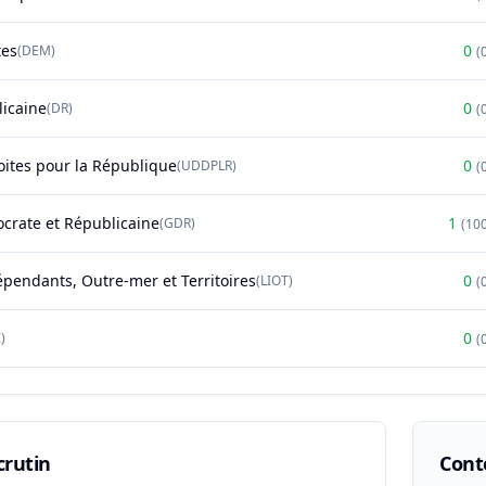
tes
0
(
DEM
)
(
licaine
0
(
DR
)
(
oites pour la République
0
(
UDDPLR
)
(
rate et Républicaine
1
(
GDR
)
(
10
épendants, Outre-mer et Territoires
0
(
LIOT
)
(
0
)
(
crutin
Conte