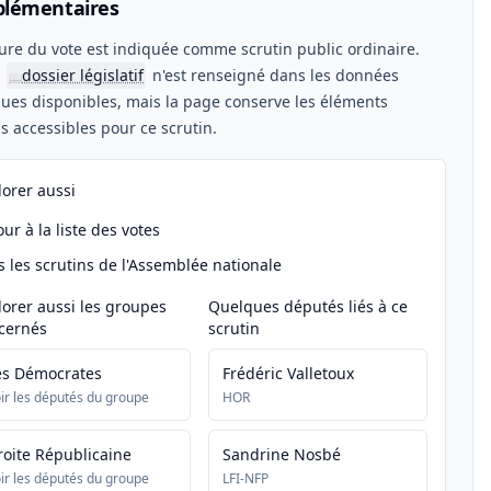
lémentaires
ure du vote est indiquée comme scrutin public ordinaire.
n
dossier législatif
n'est renseigné dans les données
📖
ues disponibles, mais la page conserve les éléments
els accessibles pour ce scrutin.
lorer aussi
ur à la liste des votes
s les scrutins de l'Assemblée nationale
lorer aussi les groupes
Quelques députés liés à ce
cernés
scrutin
es Démocrates
Frédéric Valletoux
ir les députés du groupe
HOR
roite Républicaine
Sandrine Nosbé
ir les députés du groupe
LFI-NFP