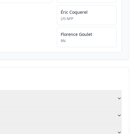
Éric Coquerel
LFI-NFP
Florence Goulet
RN