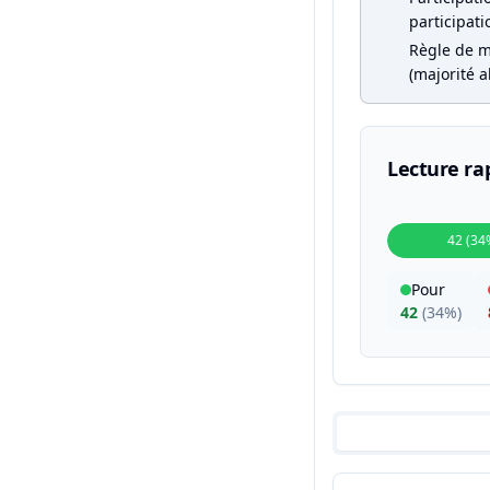
participati
Règle de m
(majorité a
Lecture ra
42 (34
Pour
42
(
34%
)