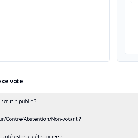
ce vote
scrutin public ?
our/Contre/Abstention/Non-votant ?
rité est-elle déterminée ?