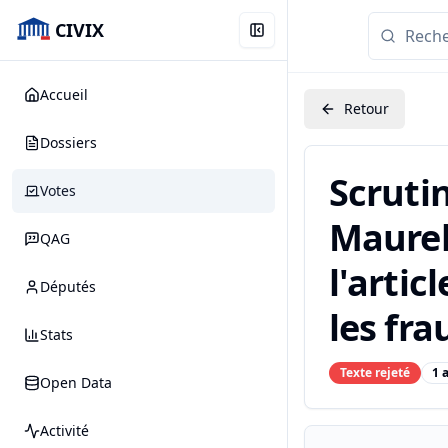
CIVIX
Accueil
Retour
Dossiers
Scruti
Votes
Maurel
QAG
l'artic
Députés
les fra
Stats
Texte rejeté
1 
Open Data
Activité