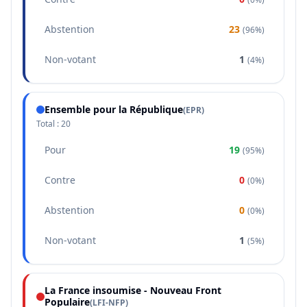
Abstention
23
(
96%
)
Non-votant
1
(
4%
)
Ensemble pour la République
(
EPR
)
Total :
20
Pour
19
(
95%
)
Contre
0
(
0%
)
Abstention
0
(
0%
)
Non-votant
1
(
5%
)
La France insoumise - Nouveau Front
Populaire
(
LFI-NFP
)