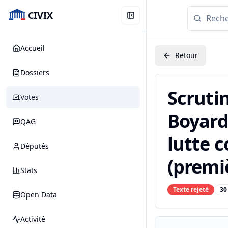
CIVIX
Accueil
Retour
Dossiers
Scruti
Votes
Boyard 
QAG
lutte c
Députés
(premiè
Stats
Texte rejeté
30
Open Data
Activité