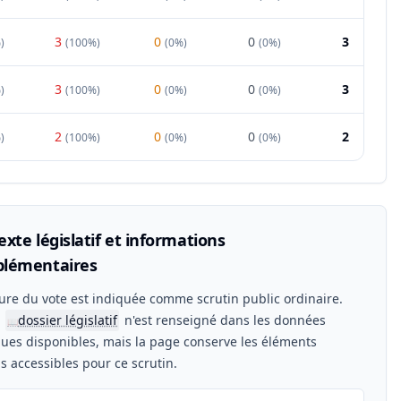
3
0
0
3
%
)
(
100%
)
(
0%
)
(
0%
)
3
0
0
3
%
)
(
100%
)
(
0%
)
(
0%
)
2
0
0
2
%
)
(
100%
)
(
0%
)
(
0%
)
xte législatif et informations
lémentaires
ure du vote est indiquée comme scrutin public ordinaire.
n
dossier législatif
n'est renseigné dans les données
📖
ues disponibles, mais la page conserve les éléments
els accessibles pour ce scrutin.