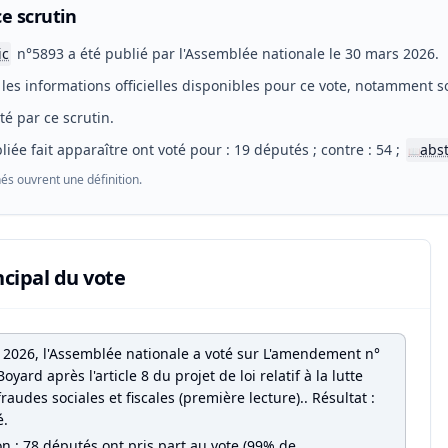
e scrutin
ic
n°5893 a été publié par l'Assemblée nationale le 30 mars 2026.
les informations officielles disponibles pour ce vote, notamment so
eté par ce scrutin.
liée fait apparaître ont voté pour : 19 députés ; contre : 54 ;
abs
📖
és ouvrent une définition.
ncipal du vote
 2026, l'Assemblée nationale a voté sur L'amendement n°
oyard après l'article 8 du projet de loi relatif à la lutte
fraudes sociales et fiscales (première lecture).. Résultat :
é.
on : 78 députés ont pris part au vote (99% de