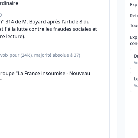
rdinaire
Exp
Reto
 314 de M. Boyard après l'article 8 du
Tou
atif à la lutte contre les fraudes sociales et
re lecture).
Exp
con
 voix pour (24%), majorité absolue à 37)
D
Vo
groupe "La France insoumise - Nouveau
L
"
Vo