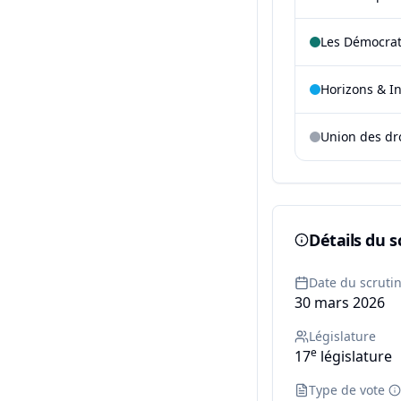
Les Démocra
Horizons & I
Union des dr
Détails du s
Date du scruti
30 mars 2026
Législature
e
17
législature
Type de vote