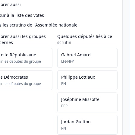
lorer aussi
ur à la liste des votes
s les scrutins de l'Assemblée nationale
lorer aussi les groupes
Quelques députés liés à ce
cernés
scrutin
roite Républicaine
Gabriel Amard
ir les députés du groupe
LFI-NFP
es Démocrates
Philippe Lottiaux
ir les députés du groupe
RN
Joséphine Missoffe
EPR
Jordan Guitton
RN