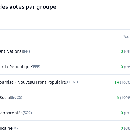
des votes par groupe
Pou
nt National
0
(
RN
)
(
0
r la République
0
(
EPR
)
(
0
soumise - Nouveau Front Populaire
14
(
LFI-NFP
)
(
100
Social
5
(
ECOS
)
(
100
t apparentés
0
(
SOC
)
(
0
licaine
0
(
DR
)
(
0