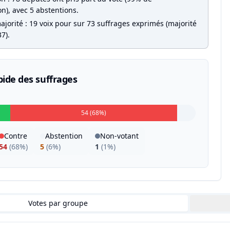
on), avec 5 abstentions.
jorité : 19 voix pour sur 73 suffrages exprimés (majorité
7).
pide des suffrages
54 (68%)
Contre
Abstention
Non-votant
54
(
68%
)
5
(
6%
)
1
(
1%
)
Votes par groupe