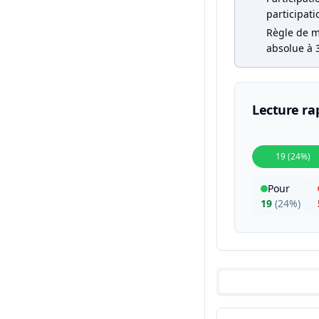
participati
Règle de ma
absolue à 3
Lecture ra
19 (24%)
Pour
19
(
24%
)