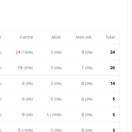
r
Contre
Abst.
Non-vot.
Total
24
0
0
24
%
)
(
100%
)
(
0%
)
(
0%
)
19
0
1
20
%
)
(
95%
)
(
0%
)
(
5%
)
0
0
0
14
%
)
(
0%
)
(
0%
)
(
0%
)
0
0
0
5
%
)
(
0%
)
(
0%
)
(
0%
)
0
5
0
5
%
)
(
0%
)
(
100%
)
(
0%
)
3
0
0
3
%
)
(
100%
)
(
0%
)
(
0%
)