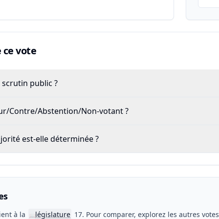
ce vote
scrutin public ?
our/Contre/Abstention/Non-votant ?
rité est-elle déterminée ?
es
ient à la
législature
17. Pour comparer, explorez les autres vote
📖