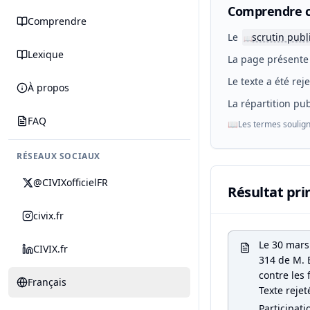
Comprendre c
Comprendre
Le
scrutin publ
📖
Lexique
La page présente 
Le texte a été rej
À propos
La répartition pub
FAQ
📖
Les termes soulign
RÉSEAUX SOCIAUX
@CIVIXofficielFR
Résultat pri
civix.fr
Le 30 mars
CIVIX.fr
314 de M. B
contre les 
Français
Texte rejet
Participati