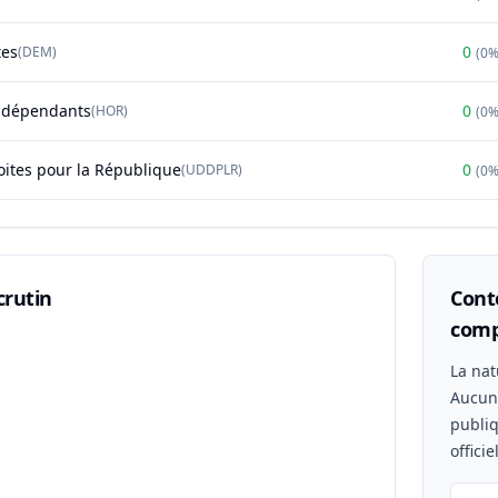
tes
0
(
DEM
)
(
0
ndépendants
0
(
HOR
)
(
0
oites pour la République
0
(
UDDPLR
)
(
0
crutin
Conte
comp
n
La nat
Aucu
publiq
offici