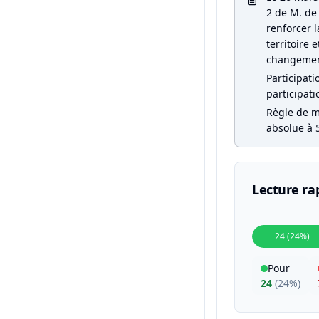
2 de M. de 
renforcer 
territoire 
changement 
Participati
participati
Règle de ma
absolue à 5
Lecture ra
24 (24%)
Pour
24
(
24%
)