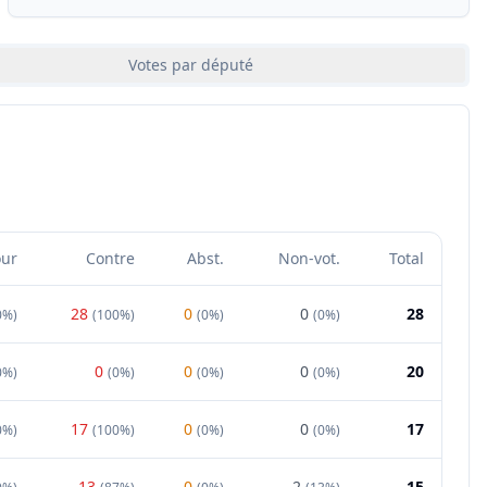
Votes par député
our
Contre
Abst.
Non-vot.
Total
28
0
0
28
0%
)
(
100%
)
(
0%
)
(
0%
)
0
0
0
20
0%
)
(
0%
)
(
0%
)
(
0%
)
17
0
0
17
0%
)
(
100%
)
(
0%
)
(
0%
)
13
0
2
15