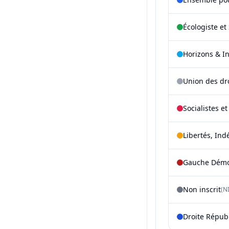
Écologiste et 
Horizons & I
Union des dr
Socialistes e
Libertés, Ind
Gauche Démoc
Non inscrit
(NI
Droite Répub