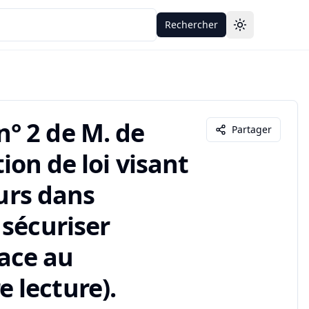
Rechercher
Toggle theme
° 2 de M. de
Partager
tion de loi visant
eurs dans
 sécuriser
face au
 lecture).