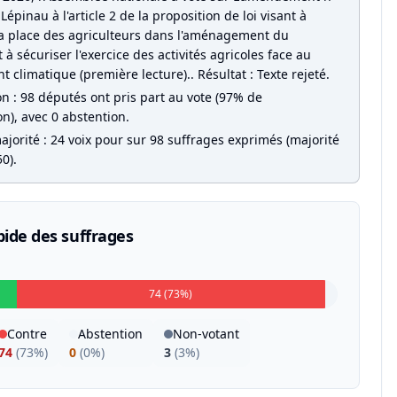
Lépinau à l'article 2 de la proposition de loi visant à
la place des agriculteurs dans l'aménagement du
et à sécuriser l'exercice des activités agricoles face au
climatique (première lecture).. Résultat : Texte rejeté.
on : 98 députés ont pris part au vote (97% de
on), avec 0 abstention.
jorité : 24 voix pour sur 98 suffrages exprimés (majorité
0).
pide des suffrages
74 (73%)
Contre
Abstention
Non-votant
74
(
73%
)
0
(
0%
)
3
(
3%
)