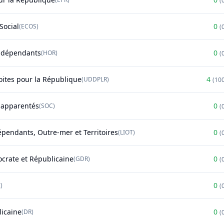
(
Social
0
(
ECOS
)
(
ndépendants
0
(
HOR
)
(
oites pour la République
4
(
UDDPLR
)
(
10
t apparentés
0
(
SOC
)
(
épendants, Outre-mer et Territoires
0
(
LIOT
)
(
rate et Républicaine
0
(
GDR
)
(
0
)
(
licaine
0
(
DR
)
(