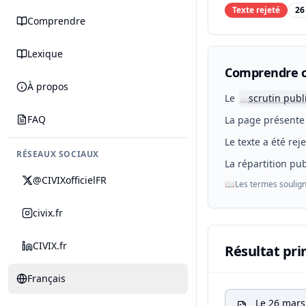
Texte rejeté
26
Comprendre
Lexique
Comprendre c
À propos
Le
scrutin publ
📖
FAQ
La page présente 
Le texte a été rej
RÉSEAUX SOCIAUX
La répartition pub
@CIVIXofficielFR
📖
Les termes soulign
civix.fr
CIVIX.fr
Résultat pri
Français
Le 26 mars