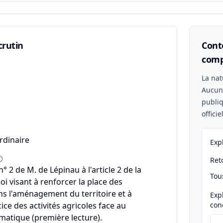
crutin
Conte
comp
n
La nat
Aucu
publiq
offici
rdinaire
Exp
Reto
 2 de M. de Lépinau à l'article 2 de la
Tou
oi visant à renforcer la place des
ns l'aménagement du territoire et à
Exp
cice des activités agricoles face au
con
atique (première lecture).