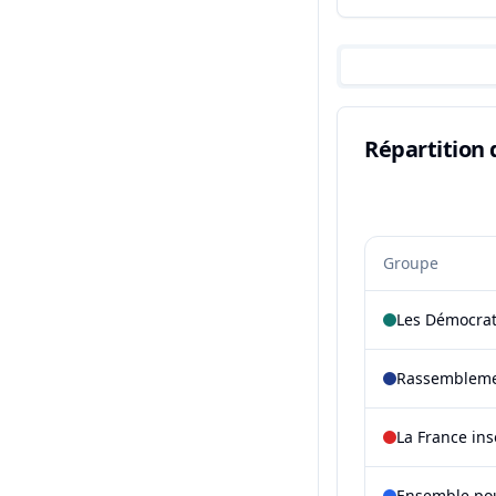
Répartition 
Groupe
Les Démocra
Rassembleme
La France in
Ensemble pou