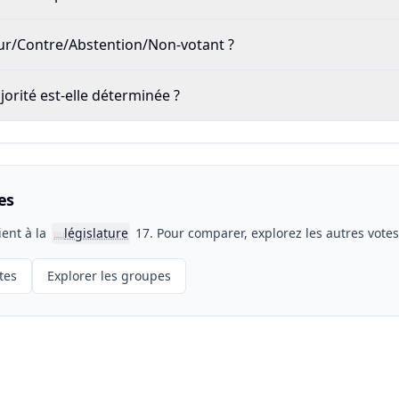
our/Contre/Abstention/Non-votant ?
rité est-elle déterminée ?
es
ient à la
législature
17. Pour comparer, explorez les autres vote
📖
tes
Explorer les groupes