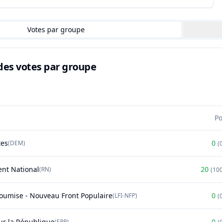
Votes par groupe
des votes par groupe
P
tes
0
(
DEM
)
(
nt National
20
(
RN
)
(
10
soumise - Nouveau Front Populaire
0
(
LFI-NFP
)
(
r la République
0
(
EPR
)