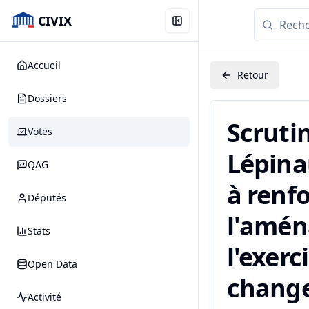
CIVIX
Accueil
Retour
Dossiers
Scruti
Votes
Lépinau
QAG
à renfo
Députés
l'amén
Stats
l'exerc
Open Data
change
Activité