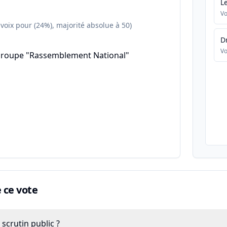
L
Vo
 voix pour (24%), majorité absolue à 50)
D
Vo
groupe "Rassemblement National"
ce vote
scrutin public ?