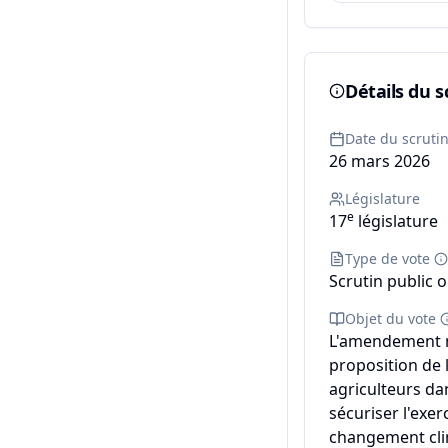
Détails du s
Date du scruti
26 mars 2026
Législature
e
17
législature
Type de vote
Scrutin public o
Objet du vote
L'amendement n°
proposition de l
agriculteurs da
sécuriser l'exer
changement clim