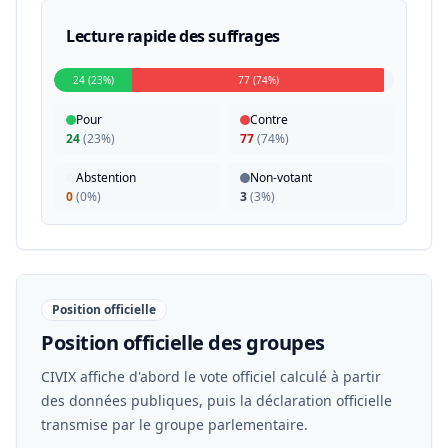
Lecture rapide des suffrages
24 (23%)
77 (74%)
Pour
Contre
24
(
23%
)
77
(
74%
)
Abstention
Non-votant
0
(
0%
)
3
(
3%
)
Position officielle
Position officielle des groupes
CIVIX affiche d'abord le vote officiel calculé à partir
des données publiques, puis la déclaration officielle
transmise par le groupe parlementaire.