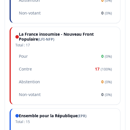
Abstention
0
(
0%
)
Non-votant
0
(
0%
)
La France insoumise - Nouveau Front
Populaire
(
LFI-NFP
)
Total :
17
Pour
0
(
0%
)
Contre
17
(
100%
)
Abstention
0
(
0%
)
Non-votant
0
(
0%
)
Ensemble pour la République
(
EPR
)
Total :
15