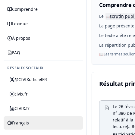
Comprendre c
Comprendre
Le
scrutin publ
📖
Lexique
La page présente 
Le texte a été rej
À propos
La répartition pub
FAQ
📖
Les termes soulign
RÉSEAUX SOCIAUX
@CIVIXofficielFR
Résultat pri
civix.fr
Le 26 févr
CIVIX.fr
n° 380 de M
relatif à l
Français
lecture).. R
Participati