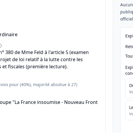
Aucu
publiq
offici
rdinaire
Exp
Reto
 380 de Mme Feld à l'article 5 (examen
Tou
rojet de loi relatif à la lutte contre les
 et fiscales (première lecture).
Exp
con
 voix pour (40%), majorité absolue à 27)
D
Vo
roupe "La France insoumise - Nouveau Front
L
Vo