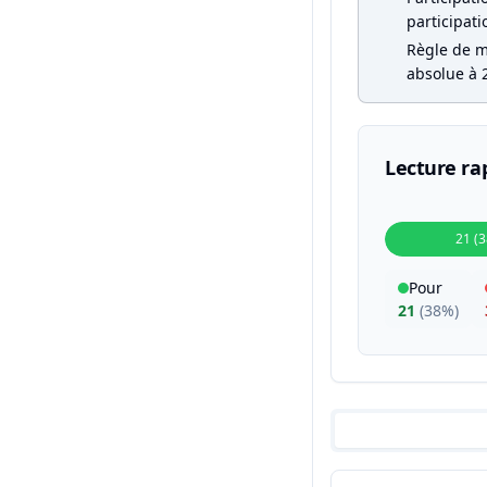
participati
Règle de ma
absolue à 2
Lecture ra
21 (
Pour
21
(
38%
)