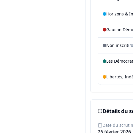
Horizons & I
Gauche Démoc
Non inscrit
(NI
Les Démocra
Libertés, Ind
Détails du s
Date du scruti
26 février 2026