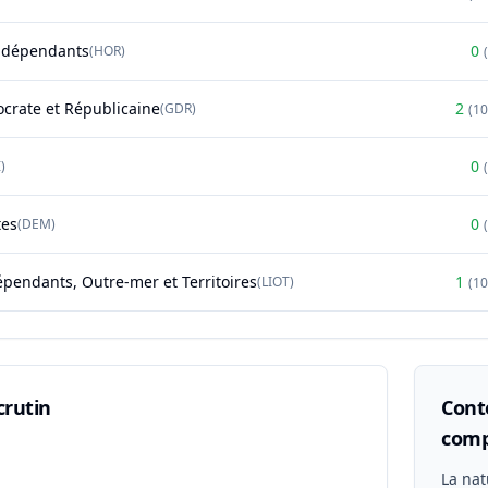
ndépendants
0
(
HOR
)
(
rate et Républicaine
2
(
GDR
)
(
1
0
)
(
tes
0
(
DEM
)
(
épendants, Outre-mer et Territoires
1
(
LIOT
)
(
1
crutin
Conte
comp
n
La nat