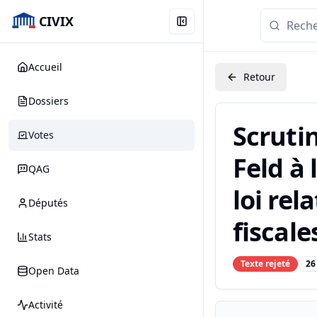
CIVIX
Accueil
Retour
Dossiers
Scruti
Votes
Feld à 
QAG
loi rel
Députés
fiscale
Stats
Texte rejeté
26
Open Data
Activité