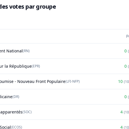
des votes par groupe
P
nt National
0
(
RN
)
(
r la République
0
(
EPR
)
(
soumise - Nouveau Front Populaire
10
(
LFI-NFP
)
(
1
licaine
0
(
DR
)
(
t apparentés
4
(
SOC
)
(
1
Social
4
(
ECOS
)
(
1