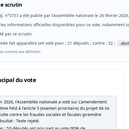
e scrutin
ic
n°5757 a été publié par l'Assemblée nationale le 26 février 2026
les informations officielles disponibles pour ce vote, notamment so
eté par ce scrutin.
liée fait apparaître ont voté pour : 21 députés ; contre : 32 ;
abs
📖
és ouvrent une définition.
ncipal du vote
ier 2026, l'Assemblée nationale a voté sur L'amendement
me Feld à l'article 5 (examen prioritaire) du projet de loi
a lutte contre les fraudes sociales et fiscales (première
ésultat : Texte rejeté.
on : 53 députés ont pris part au vote (95% de