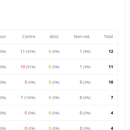
our
Contre
Abst.
Non-vot.
Total
11
0
1
12
0%
)
(
92%
)
(
0%
)
(
8%
)
10
0
1
11
0%
)
(
91%
)
(
0%
)
(
9%
)
0
0
0
10
00%
)
(
0%
)
(
0%
)
(
0%
)
7
0
0
7
0%
)
(
100%
)
(
0%
)
(
0%
)
0
0
0
4
00%
)
(
0%
)
(
0%
)
(
0%
)
0
0
0
4
00%
)
(
0%
)
(
0%
)
(
0%
)