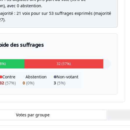
on), avec 0 abstention.
jorité : 21 voix pour sur 53 suffrages exprimés (majorité
7).
pide des suffrages
38%)
32 (57%)
Contre
Abstention
Non-votant
32
(
57%
)
0
(
0%
)
3
(
5%
)
Votes par groupe