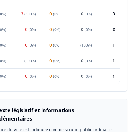
3
0
0
3
0%
)
(
100%
)
(
0%
)
(
0%
)
0
0
0
2
00%
)
(
0%
)
(
0%
)
(
0%
)
0
0
1
1
0%
)
(
0%
)
(
0%
)
(
100%
)
1
0
0
1
0%
)
(
100%
)
(
0%
)
(
0%
)
0
0
0
1
00%
)
(
0%
)
(
0%
)
(
0%
)
xte législatif et informations
lémentaires
ure du vote est indiquée comme scrutin public ordinaire.