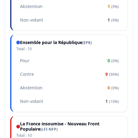
Abstention
1
(
9%
)
Non-votant
1
(
9%
)
Ensemble pour la République
(
EPR
)
Total :
10
Pour
0
(
0%
)
Contre
9
(
90%
)
Abstention
0
(
0%
)
Non-votant
1
(
10%
)
La France insoumise - Nouveau Front
Populaire
(
LFI-NFP
)
Total :
10