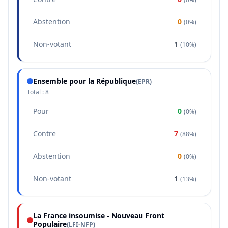
Abstention
0
(
0%
)
Non-votant
1
(
10%
)
Ensemble pour la République
(
EPR
)
Total :
8
Pour
0
(
0%
)
Contre
7
(
88%
)
Abstention
0
(
0%
)
Non-votant
1
(
13%
)
La France insoumise - Nouveau Front
Populaire
(
LFI-NFP
)