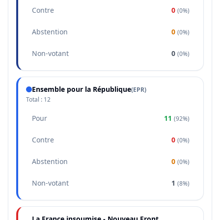
Contre
0
(
0%
)
Abstention
0
(
0%
)
Non-votant
0
(
0%
)
Ensemble pour la République
(
EPR
)
Total :
12
Pour
11
(
92%
)
Contre
0
(
0%
)
Abstention
0
(
0%
)
Non-votant
1
(
8%
)
La France insoumise - Nouveau Front