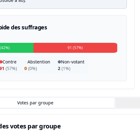
bsolue à 80).
pide des suffrages
 (42%)
91 (57%)
Contre
Abstention
Non-votant
91
(
57%
)
0
(
0%
)
2
(
1%
)
Votes par groupe
des votes par groupe