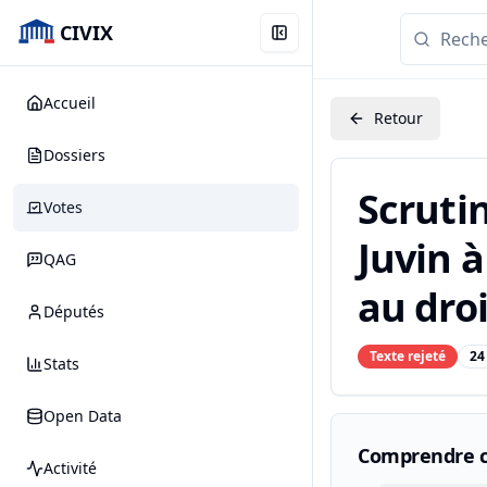
CIVIX
Accueil
Retour
Dossiers
Scruti
Votes
Juvin à
QAG
au droi
Députés
Texte rejeté
24
Stats
Open Data
Comprendre c
Activité