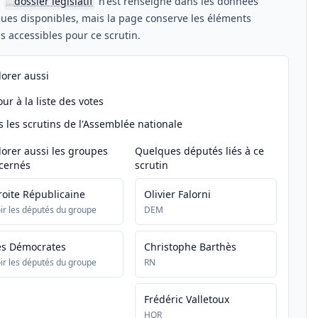
n
dossier législatif
n'est renseigné dans les données
📖
ues disponibles, mais la page conserve les éléments
els accessibles pour ce scrutin.
lorer aussi
ur à la liste des votes
s les scrutins de l'Assemblée nationale
lorer aussi les groupes
Quelques députés liés à ce
cernés
scrutin
roite Républicaine
Olivier Falorni
ir les députés du groupe
DEM
es Démocrates
Christophe Barthès
ir les députés du groupe
RN
Frédéric Valletoux
HOR