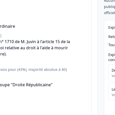
Aucu
publiq
offici
rdinaire
Exp
Reto
1710 de M. Juvin à l'article 15 de la
Tou
oi relative au droit à l'aide à mourir
re).
Exp
con
 voix pour (43%), majorité absolue à 80)
D
Vo
oupe "Droite Républicaine"
L
Vo