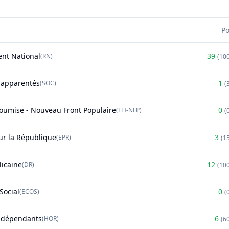
P
nt National
39
(
RN
)
(
10
t apparentés
1
(
SOC
)
(
soumise - Nouveau Front Populaire
0
(
LFI-NFP
)
(
r la République
3
(
EPR
)
(
1
licaine
12
(
DR
)
(
10
Social
0
(
ECOS
)
(
ndépendants
6
(
HOR
)
(
6