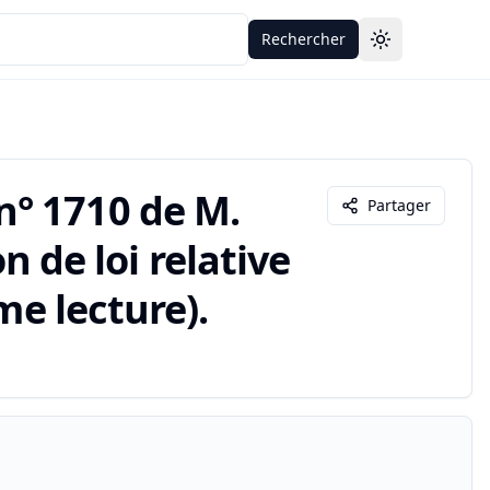
Rechercher
Toggle theme
° 1710 de M.
Partager
on de loi relative
me lecture).