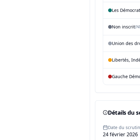
Les Démocra
Non inscrit
(NI
Union des dr
Libertés, Ind
Gauche Démoc
Détails du s
Date du scruti
24 février 2026