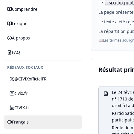
Le
scrutin publ
📖
Comprendre
La page présente 
Le texte a été rej
Lexique
La répartition pub
À propos
📖
Les termes soulign
FAQ
RÉSEAUX SOCIAUX
Résultat pri
@CIVIXofficielFR
Le 24 févr
civix.fr
n° 1710 de 
droit à l'a
CIVIX.fr
Participati
participati
Français
Règle de m