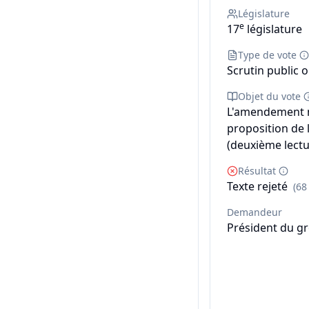
Législature
e
17
législature
Type de vote
Scrutin public o
Objet du vote
L'amendement n° 
proposition de l
(deuxième lectu
Résultat
Texte rejeté
(68
Demandeur
Président du gr