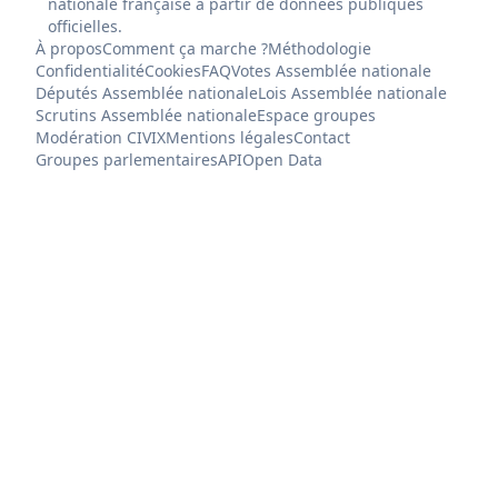
nationale française à partir de données publiques
officielles.
À propos
Comment ça marche ?
Méthodologie
Confidentialité
Cookies
FAQ
Votes Assemblée nationale
Députés Assemblée nationale
Lois Assemblée nationale
Scrutins Assemblée nationale
Espace groupes
Modération CIVIX
Mentions légales
Contact
Groupes parlementaires
API
Open Data