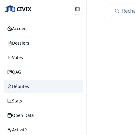
CIVIX
Accueil
Dossiers
Votes
QAG
Députés
Stats
Open Data
Activité