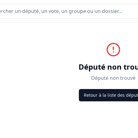
Député non tro
Député non trouvé
Retour à la liste des dépu