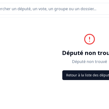
Député non tro
Député non trouvé
Retour à la liste des dépu