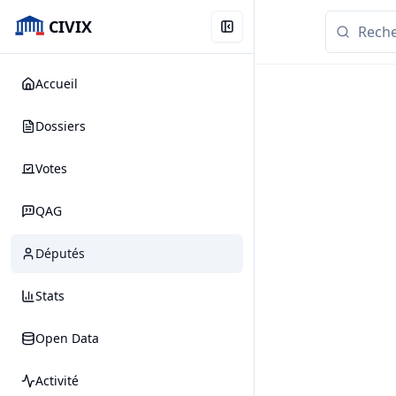
CIVIX
Accueil
Dossiers
Votes
QAG
Députés
Stats
Open Data
Activité