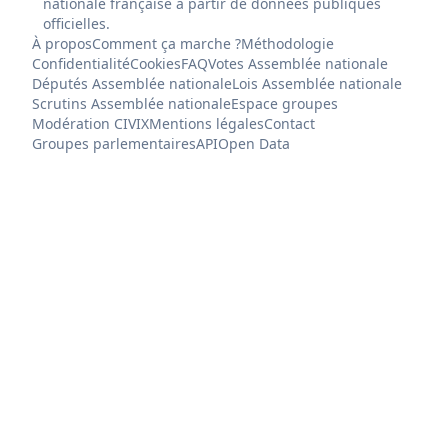
nationale française à partir de données publiques
officielles.
À propos
Comment ça marche ?
Méthodologie
Confidentialité
Cookies
FAQ
Votes Assemblée nationale
Députés Assemblée nationale
Lois Assemblée nationale
Scrutins Assemblée nationale
Espace groupes
Modération CIVIX
Mentions légales
Contact
Groupes parlementaires
API
Open Data