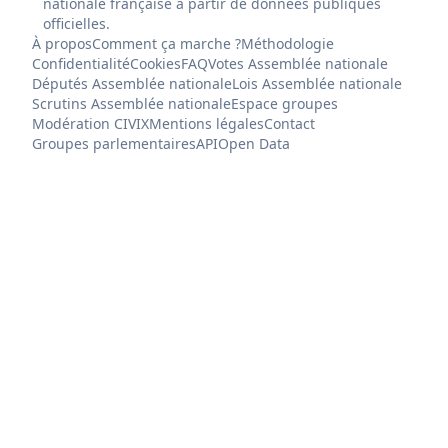
nationale française à partir de données publiques
officielles.
À propos
Comment ça marche ?
Méthodologie
Confidentialité
Cookies
FAQ
Votes Assemblée nationale
Députés Assemblée nationale
Lois Assemblée nationale
Scrutins Assemblée nationale
Espace groupes
Modération CIVIX
Mentions légales
Contact
Groupes parlementaires
API
Open Data