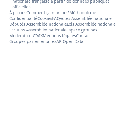
nationale française à partir de données publiques
officielles.
À propos
Comment ça marche ?
Méthodologie
Confidentialité
Cookies
FAQ
Votes Assemblée nationale
Députés Assemblée nationale
Lois Assemblée nationale
Scrutins Assemblée nationale
Espace groupes
Modération CIVIX
Mentions légales
Contact
Groupes parlementaires
API
Open Data