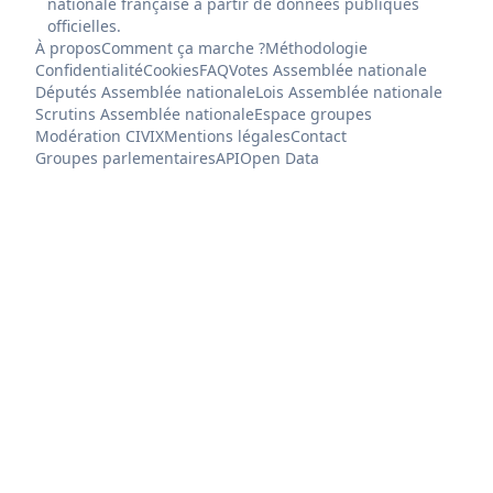
nationale française à partir de données publiques
officielles.
À propos
Comment ça marche ?
Méthodologie
Confidentialité
Cookies
FAQ
Votes Assemblée nationale
Députés Assemblée nationale
Lois Assemblée nationale
Scrutins Assemblée nationale
Espace groupes
Modération CIVIX
Mentions légales
Contact
Groupes parlementaires
API
Open Data