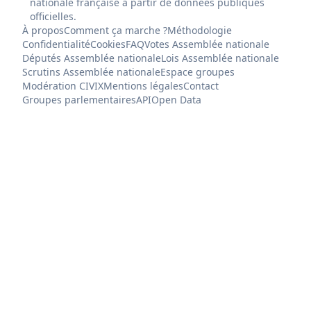
nationale française à partir de données publiques
officielles.
À propos
Comment ça marche ?
Méthodologie
Confidentialité
Cookies
FAQ
Votes Assemblée nationale
Députés Assemblée nationale
Lois Assemblée nationale
Scrutins Assemblée nationale
Espace groupes
Modération CIVIX
Mentions légales
Contact
Groupes parlementaires
API
Open Data