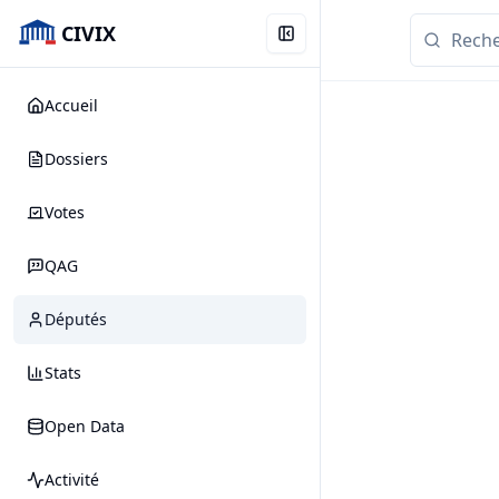
CIVIX
Accueil
Dossiers
Votes
QAG
Députés
Stats
Open Data
Activité