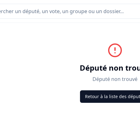
Député non tro
Député non trouvé
Retour à la liste des dépu