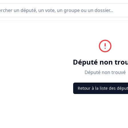
Député non tro
Député non trouvé
Retour à la liste des dépu