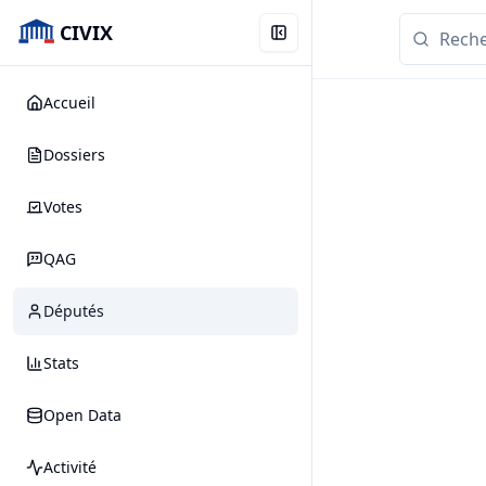
CIVIX
Accueil
Dossiers
Votes
QAG
Députés
Stats
Open Data
Activité