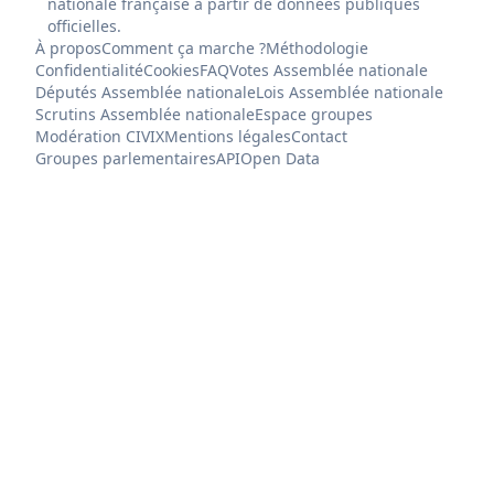
nationale française à partir de données publiques
officielles.
À propos
Comment ça marche ?
Méthodologie
Confidentialité
Cookies
FAQ
Votes Assemblée nationale
Députés Assemblée nationale
Lois Assemblée nationale
Scrutins Assemblée nationale
Espace groupes
Modération CIVIX
Mentions légales
Contact
Groupes parlementaires
API
Open Data