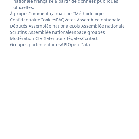
nationale française à partir de données publiques
officielles.
À propos
Comment ça marche ?
Méthodologie
Confidentialité
Cookies
FAQ
Votes Assemblée nationale
Députés Assemblée nationale
Lois Assemblée nationale
Scrutins Assemblée nationale
Espace groupes
Modération CIVIX
Mentions légales
Contact
Groupes parlementaires
API
Open Data