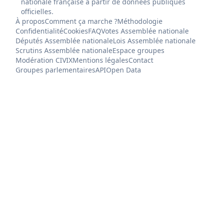
nationale française à partir de données publiques
officielles.
À propos
Comment ça marche ?
Méthodologie
Confidentialité
Cookies
FAQ
Votes Assemblée nationale
Députés Assemblée nationale
Lois Assemblée nationale
Scrutins Assemblée nationale
Espace groupes
Modération CIVIX
Mentions légales
Contact
Groupes parlementaires
API
Open Data