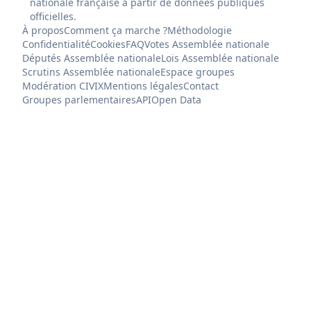
nationale française à partir de données publiques
officielles.
À propos
Comment ça marche ?
Méthodologie
Confidentialité
Cookies
FAQ
Votes Assemblée nationale
Députés Assemblée nationale
Lois Assemblée nationale
Scrutins Assemblée nationale
Espace groupes
Modération CIVIX
Mentions légales
Contact
Groupes parlementaires
API
Open Data