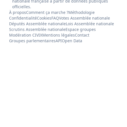
nationale française à partir de données publiques
officielles.
À propos
Comment ça marche ?
Méthodologie
Confidentialité
Cookies
FAQ
Votes Assemblée nationale
Députés Assemblée nationale
Lois Assemblée nationale
Scrutins Assemblée nationale
Espace groupes
Modération CIVIX
Mentions légales
Contact
Groupes parlementaires
API
Open Data