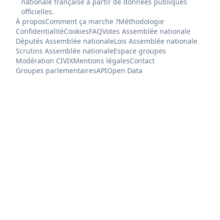
nationale française à partir de données publiques
officielles.
À propos
Comment ça marche ?
Méthodologie
Confidentialité
Cookies
FAQ
Votes Assemblée nationale
Députés Assemblée nationale
Lois Assemblée nationale
Scrutins Assemblée nationale
Espace groupes
Modération CIVIX
Mentions légales
Contact
Groupes parlementaires
API
Open Data