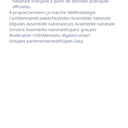
nationale française à partir de données publiques
officielles.
À propos
Comment ça marche ?
Méthodologie
Confidentialité
Cookies
FAQ
Votes Assemblée nationale
Députés Assemblée nationale
Lois Assemblée nationale
Scrutins Assemblée nationale
Espace groupes
Modération CIVIX
Mentions légales
Contact
Groupes parlementaires
API
Open Data