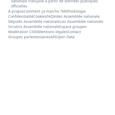
nationale française à partir de données publiques
officielles.
À propos
Comment ça marche ?
Méthodologie
Confidentialité
Cookies
FAQ
Votes Assemblée nationale
Députés Assemblée nationale
Lois Assemblée nationale
Scrutins Assemblée nationale
Espace groupes
Modération CIVIX
Mentions légales
Contact
Groupes parlementaires
API
Open Data