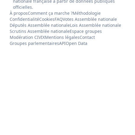
nationale française à partir de données publiques
officielles.
À propos
Comment ça marche ?
Méthodologie
Confidentialité
Cookies
FAQ
Votes Assemblée nationale
Députés Assemblée nationale
Lois Assemblée nationale
Scrutins Assemblée nationale
Espace groupes
Modération CIVIX
Mentions légales
Contact
Groupes parlementaires
API
Open Data