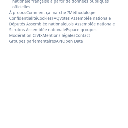
nationale française à partir de données publiques
officielles.
À propos
Comment ça marche ?
Méthodologie
Confidentialité
Cookies
FAQ
Votes Assemblée nationale
Députés Assemblée nationale
Lois Assemblée nationale
Scrutins Assemblée nationale
Espace groupes
Modération CIVIX
Mentions légales
Contact
Groupes parlementaires
API
Open Data