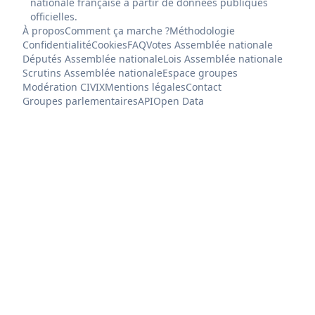
nationale française à partir de données publiques
officielles.
À propos
Comment ça marche ?
Méthodologie
Confidentialité
Cookies
FAQ
Votes Assemblée nationale
Députés Assemblée nationale
Lois Assemblée nationale
Scrutins Assemblée nationale
Espace groupes
Modération CIVIX
Mentions légales
Contact
Groupes parlementaires
API
Open Data