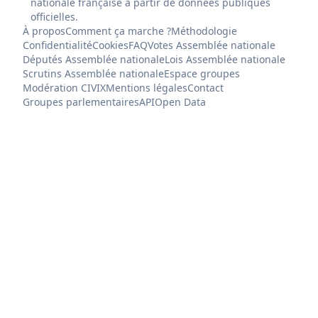
nationale française à partir de données publiques
officielles.
À propos
Comment ça marche ?
Méthodologie
Confidentialité
Cookies
FAQ
Votes Assemblée nationale
Députés Assemblée nationale
Lois Assemblée nationale
Scrutins Assemblée nationale
Espace groupes
Modération CIVIX
Mentions légales
Contact
Groupes parlementaires
API
Open Data