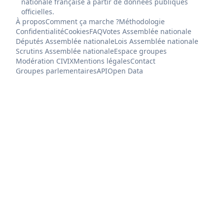
nationale française à partir de données publiques
officielles.
À propos
Comment ça marche ?
Méthodologie
Confidentialité
Cookies
FAQ
Votes Assemblée nationale
Députés Assemblée nationale
Lois Assemblée nationale
Scrutins Assemblée nationale
Espace groupes
Modération CIVIX
Mentions légales
Contact
Groupes parlementaires
API
Open Data