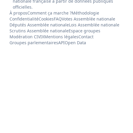
nationale française à partir de données publiques
officielles.
À propos
Comment ça marche ?
Méthodologie
Confidentialité
Cookies
FAQ
Votes Assemblée nationale
Députés Assemblée nationale
Lois Assemblée nationale
Scrutins Assemblée nationale
Espace groupes
Modération CIVIX
Mentions légales
Contact
Groupes parlementaires
API
Open Data