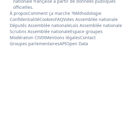
nationale française à partir de données publiques
officielles.
À propos
Comment ça marche ?
Méthodologie
Confidentialité
Cookies
FAQ
Votes Assemblée nationale
Députés Assemblée nationale
Lois Assemblée nationale
Scrutins Assemblée nationale
Espace groupes
Modération CIVIX
Mentions légales
Contact
Groupes parlementaires
API
Open Data