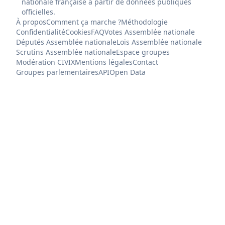
nationale française à partir de données publiques
officielles.
À propos
Comment ça marche ?
Méthodologie
Confidentialité
Cookies
FAQ
Votes Assemblée nationale
Députés Assemblée nationale
Lois Assemblée nationale
Scrutins Assemblée nationale
Espace groupes
Modération CIVIX
Mentions légales
Contact
Groupes parlementaires
API
Open Data