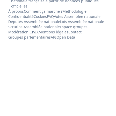
nationale française à partir de données publiques
officielles.
À propos
Comment ça marche ?
Méthodologie
Confidentialité
Cookies
FAQ
Votes Assemblée nationale
Députés Assemblée nationale
Lois Assemblée nationale
Scrutins Assemblée nationale
Espace groupes
Modération CIVIX
Mentions légales
Contact
Groupes parlementaires
API
Open Data