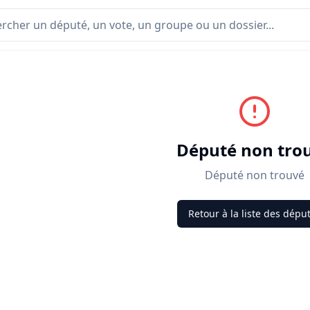
Député non tro
Député non trouvé
Retour à la liste des dépu