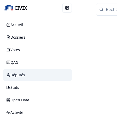
CIVIX
Accueil
Dossiers
Votes
QAG
Députés
Stats
Open Data
Activité