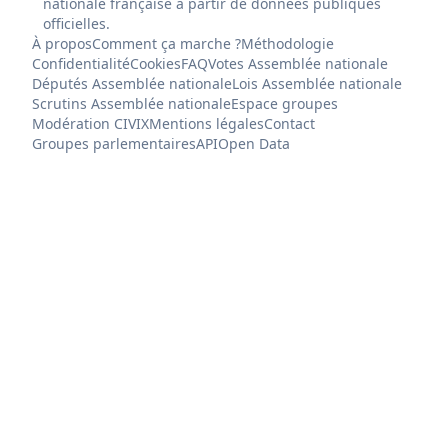
nationale française à partir de données publiques
officielles.
À propos
Comment ça marche ?
Méthodologie
Confidentialité
Cookies
FAQ
Votes Assemblée nationale
Députés Assemblée nationale
Lois Assemblée nationale
Scrutins Assemblée nationale
Espace groupes
Modération CIVIX
Mentions légales
Contact
Groupes parlementaires
API
Open Data