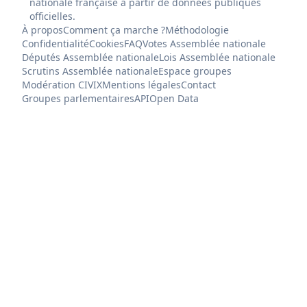
nationale française à partir de données publiques
officielles.
À propos
Comment ça marche ?
Méthodologie
Confidentialité
Cookies
FAQ
Votes Assemblée nationale
Députés Assemblée nationale
Lois Assemblée nationale
Scrutins Assemblée nationale
Espace groupes
Modération CIVIX
Mentions légales
Contact
Groupes parlementaires
API
Open Data