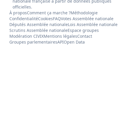
nationale française à partir de données publiques
officielles.
À propos
Comment ça marche ?
Méthodologie
Confidentialité
Cookies
FAQ
Votes Assemblée nationale
Députés Assemblée nationale
Lois Assemblée nationale
Scrutins Assemblée nationale
Espace groupes
Modération CIVIX
Mentions légales
Contact
Groupes parlementaires
API
Open Data