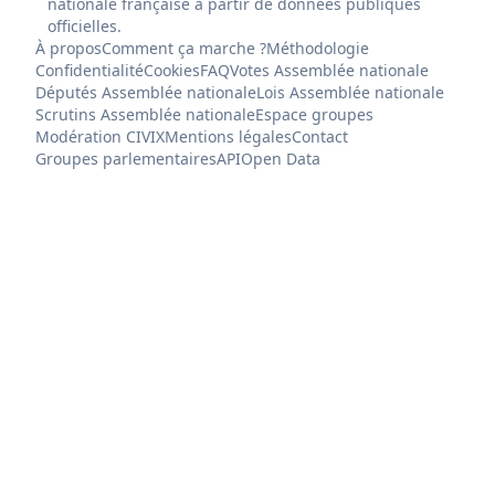
nationale française à partir de données publiques
officielles.
À propos
Comment ça marche ?
Méthodologie
Confidentialité
Cookies
FAQ
Votes Assemblée nationale
Députés Assemblée nationale
Lois Assemblée nationale
Scrutins Assemblée nationale
Espace groupes
Modération CIVIX
Mentions légales
Contact
Groupes parlementaires
API
Open Data