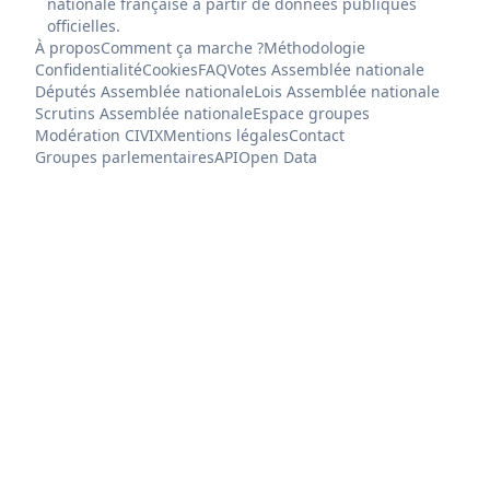
nationale française à partir de données publiques
officielles.
À propos
Comment ça marche ?
Méthodologie
Confidentialité
Cookies
FAQ
Votes Assemblée nationale
Députés Assemblée nationale
Lois Assemblée nationale
Scrutins Assemblée nationale
Espace groupes
Modération CIVIX
Mentions légales
Contact
Groupes parlementaires
API
Open Data